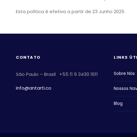
Esta política é efetiva a partir de 23 Junho 2025
CONTATO
LINKS ÚT
Sobre Nós
São Paulo – Brasil +55 11 9 3430 1611
info@antarti.co
Nossos Nav
Blog