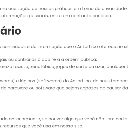
omo aceitação de nossas práticas em torno de privacidade 
 informações pessoais, entre em contacto conosco.
ário
onteúdos e da informação que o Antarti.co oferece no site
ais ou contrárias à boa fé a à ordem pública;
eza racista, xenofóbica, jogos de sorte ou azar, qualquer t
ares) e lógicos (softwares) do Antarti.co, de seus forneced
mas de hardware ou software que sejam capazes de causar 
do anteriormente, se houver algo que você não tem certez
s recursos que você usa em nosso site.