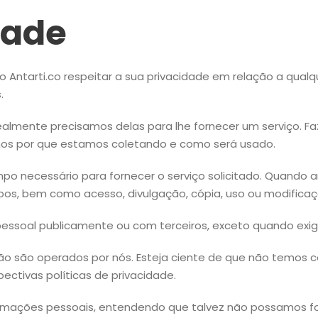
dade
 do Antarti.co respeitar a sua privacidade em relação a qua
.
lmente precisamos delas para lhe fornecer um serviço. Faz
s por que estamos coletando e como será usado.
po necessário para fornecer o serviço solicitado. Quand
ubos, bem como acesso, divulgação, cópia, uso ou modifica
ssoal publicamente ou com terceiros, exceto quando exigid
 não são operados por nós. Esteja ciente de que não temos c
ctivas políticas de privacidade.
nformações pessoais, entendendo que talvez não possamos fo