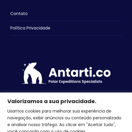
Contato
Política Privacidade
Valorizamos a sua privacidade.
Usamos cookies para melhorar sua experiência de
navegação, exibir anúncios ou conteúdo personalizado
DIREITOS RESERVADOS 2026 ANTARTI.CO – SITE
e analisar nosso tráfego. Ao clicar em "Aceitar tudo",
DESENVOLVIDO POR LAFE CREATIVE
você concorda com o uso de cookies.