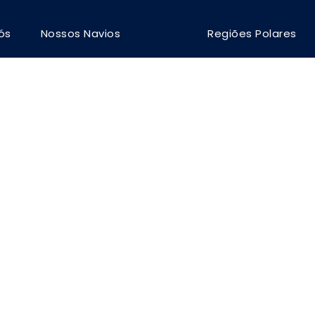
ós
Nossos Navios
Regiões Polares
lio 4 Columns N
Full Width, With Excerpt, No Space