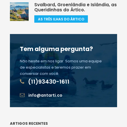
Svalbard, Groenlândia e Islândia, as
Queridinhas do Ártico.
AS TRÊS ILHAS DO ÁRTICO
Tem alguma pergunta?
Não hesite em nos ligar. Somos uma equipe
de especialistas e teremos prazer em
conversar com você.
(11)93430-1611
info@antarti.co
ARTIGOS RECENTES