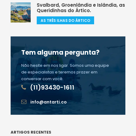
Svalbard, Groenlândia e Islândia, as
Queridinhas do Ártico.
AS TRÊS ILHAS DO ÁRTICO
Tem alguma pergunta?
Não hesite em nos ligar. Somos uma equipe
de especialistas e teremos prazer em
conversar com você.
(11)93430-1611
info@antarti.co
ARTIGOS RECENTES